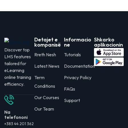
Detajet e
Informacio
Shkarko
kompanisë
ne
aplikacionin
Discover top
Rreth Nesh
Tutorials
LMS features
tailored for
Latest News
Documentation
eLearning
online training
Term
Privacy Policy
efficiency.
Conditions
FAQs
Our Courses
Support
Our Team
Na
telefononi
+383 44 201 362