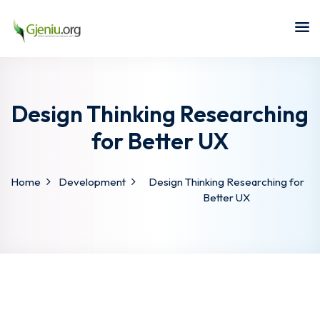
Sign in
Sign up
Sign in
Don’t have an account?
Sign up
Design Thinking Researching
for Better UX
Home
Development
Design Thinking Researching for
Better UX
Lost your password?
Remember me