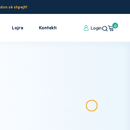
don së shpejti!
0
Lojra
Kontakti
Login