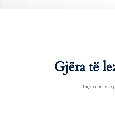
Gjëra të l
Diçka e madhe po