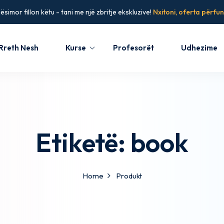
simor fillon këtu - tani me një zbritje ekskluzive!
Nxitoni, oferta përfun
Rreth Nesh
Kurse
Profesorët
Udhezime
Sign in
Sign up
Sign in
Etiketë:
book
Don’t have an account?
Sign up
Home
Produkt