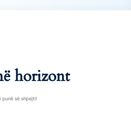
në horizont
 punë së shpejti!