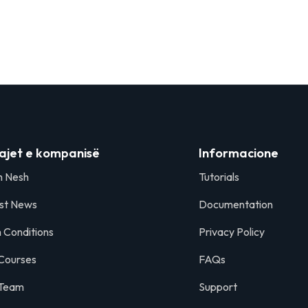
ajet e kompanisë
Informacione
h Nesh
Tutorials
st News
Documentation
 Conditions
Privacy Policy
Courses
FAQs
 Team
Support