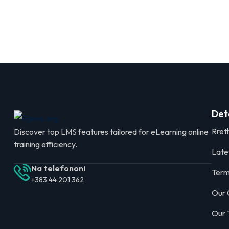
Det
Rret
Discover top LMS features tailored for eLearning online
training efficiency.
Late
Na telefononi
Term
+383 44 201 362
Our 
Our