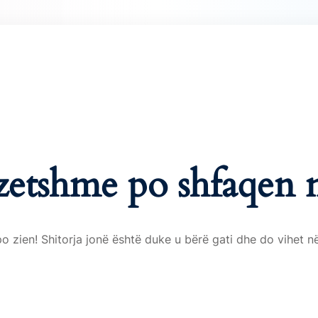
Lost your password?
Remember me
ezetshme po shfaqen 
 zien! Shitorja jonë është duke u bërë gati dhe do vihet në