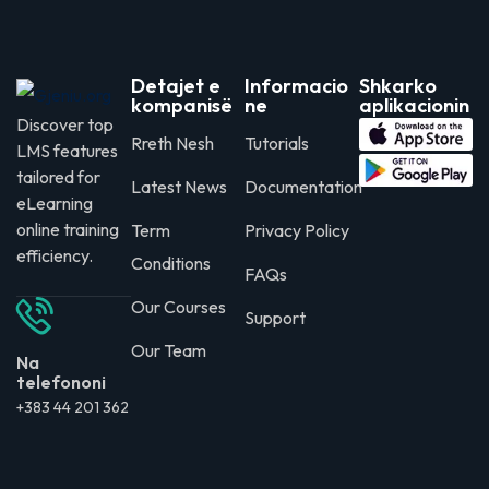
Detajet e
Informacio
Shkarko
kompanisë
ne
aplikacionin
Discover top
Rreth Nesh
Tutorials
LMS features
tailored for
Latest News
Documentation
eLearning
online training
Term
Privacy Policy
efficiency.
Conditions
FAQs
Our Courses
Support
Our Team
Na
telefononi
+383 44 201 362