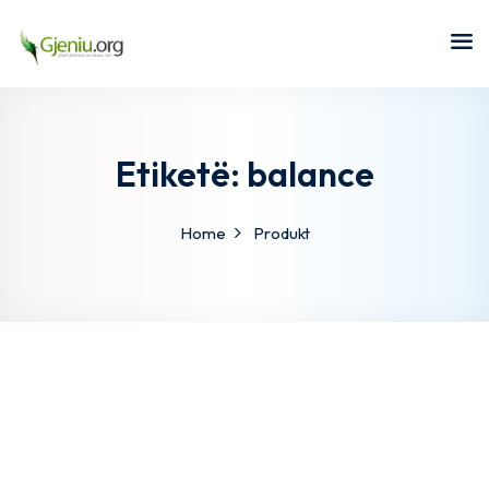
Sign in
Sign up
Sign in
Don’t have an account?
Sign up
Etiketë:
balance
Home
Produkt
Lost your password?
Remember me