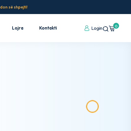
don së shpejti!
0
Lojra
Kontakti
Login