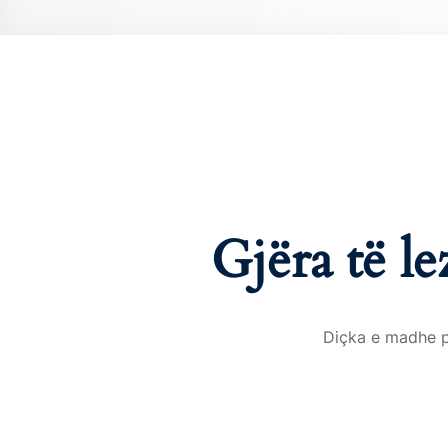
Gjëra të l
Diçka e madhe po