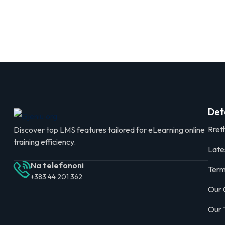
Det
Rret
Discover top LMS features tailored for eLearning online
training efficiency.
Late
Na telefononi
Term
+383 44 201 362
Our 
Our