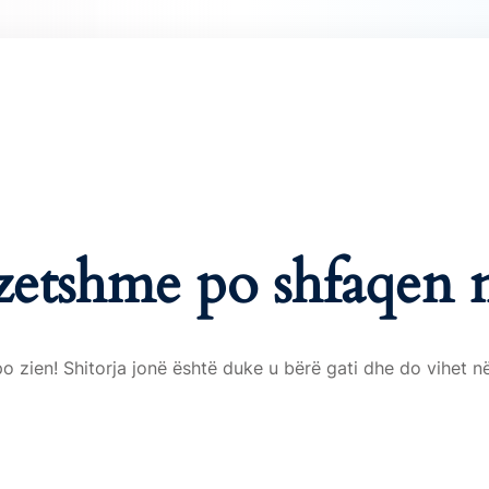
Lost your password?
Remember me
ezetshme po shfaqen 
 zien! Shitorja jonë është duke u bërë gati dhe do vihet në