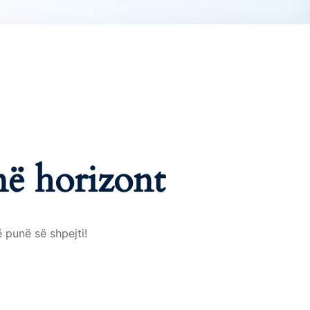
në horizont
 punë së shpejti!