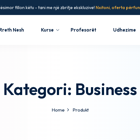
simor fillon këtu - tani me një zbritje ekskluzive!
Nxitoni, oferta përfun
Rreth Nesh
Kurse
Profesorët
Udhezime
Sign in
Sign up
Sign in
Kategori:
Business
Don’t have an account?
Sign up
Home
Produkt