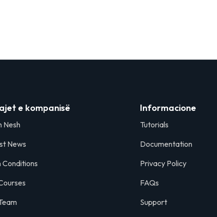
ajet e kompanisë
Informacione
h Nesh
Tutorials
st News
Documentation
 Conditions
Privacy Policy
Courses
FAQs
 Team
Support